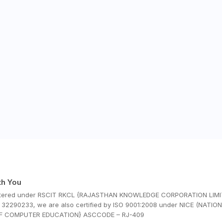
th You
stered under RSCIT RKCL {RAJASTHAN KNOWLEDGE CORPORATION LIMI
32290233, we are also certified by ISO 9001:2008 under NICE (NATIO
OF COMPUTER EDUCATION} ASCCODE – RJ-409