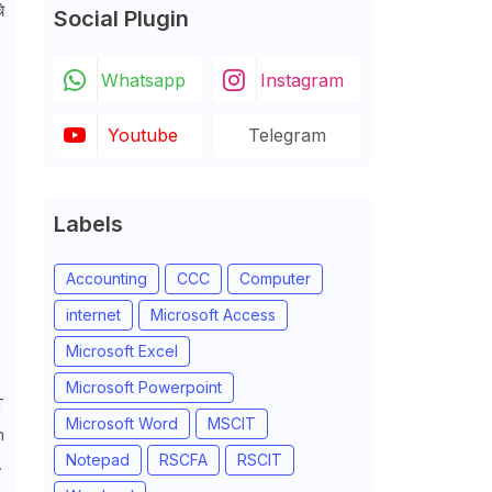
े
Social Plugin
Whatsapp
Instagram
Youtube
Telegram
Labels
Accounting
CCC
Computer
internet
Microsoft Access
Microsoft Excel
Microsoft Powerpoint
T
Microsoft Word
MSCIT
m
Notepad
RSCFA
RSCIT
.